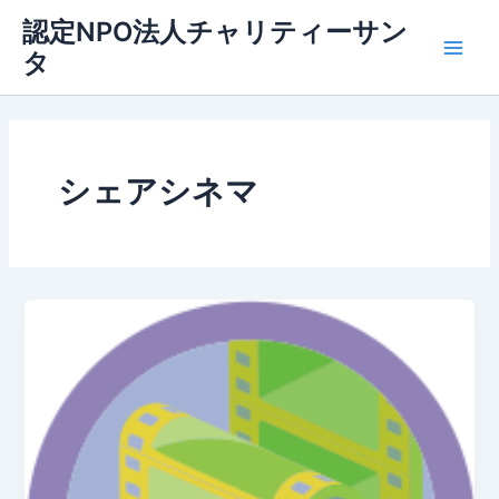
内
認定NPO法人チャリティーサン
容
タ
Main
を
ス
Men
キ
ッ
プ
シェアシネマ