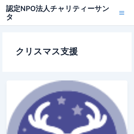
内
認定NPO法人チャリティーサン
容
タ
Main
を
ス
Men
キ
ッ
プ
クリスマス支援