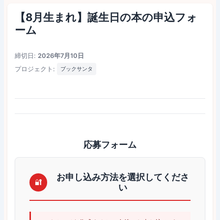
内
【8月生まれ】誕生日の本の申込フォ
容
ーム
を
ス
キ
締切日:
2026年7月10日
ッ
プロジェクト:
ブックサンタ
プ
応募フォーム
お申し込み方法を選択してくださ
🔐
い